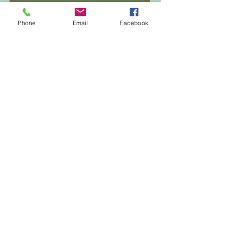
Phone
Email
Facebook
Envoyer
camillethibaultsexologue@gmail.com
438 501-0997
Sexologue LGBTQ+ affirmative au
Québec