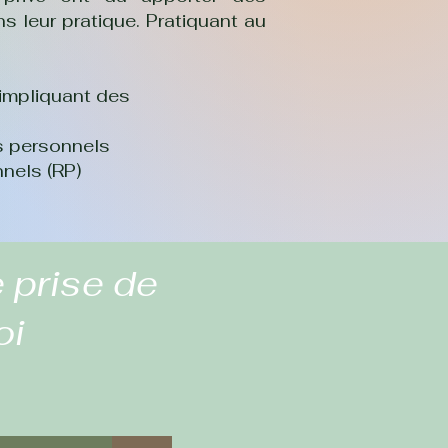
s leur pratique. Pratiquant au
:
 impliquant des
ts personnels
nels (RP)
 prise de
oi