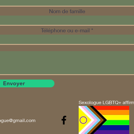
Nom de famille
Téléphone ou e-mail
Envoyer
Sexologue LGBTQ+ affir
logue@gmail.com