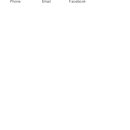
Phone
Email
Facebook
Pour toutes questions ou
pour une prise de rendez-
vous, contactez-moi
Sexologue virtuelle Québec
Prénom
Nom de famille
Téléphone ou e-mail
Envoyer